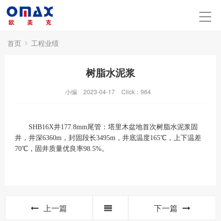
首页
工程业绩
树脂水泥浆
小编
2023-04-17
Click：
964
SHB16X井177.8mm尾管：塔里木盆地首次树脂水泥浆固
井，井深6360m，封固段长3495m，井底温度165℃，上下温差
70℃，固井质量优良率98.5%。
上一篇
下一篇